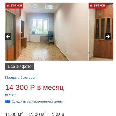
Все 10 фото
Продать быстрее
14 300
Р
в месяц
(в у.е.)
Следить за изменением цены
2
2
11.00 м
11.00 м
1 из 6