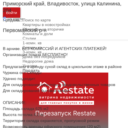
Приморский край, Владивосток, улица Калинина,
204
Войти
на карте
Продажа
Поиск по карте
Квартиры в новостройках
Квартиры на вторичке
Первомайский р-н
Комнаты и доли
Студии
1-комн. кв
2-комн. кв
В архиве. БЕЗ КОМИССИЙ И АГЕНТСКИХ ПЛАТЕЖЕЙ!
3-комн. кв
Организация показа БЕСПЛАТНО!
Дома без посредников
Недорогие дома
Участки
Предлагаем в аренду сухой склад в цокольном этаже в районе
Продать
Чуркина ост. Склады.
Удачно подходит:
Для складирования некоторых продовольственных товаров
Для складирования бытовой химии
ОПИСАНИЕ:
Площадь склада 625 м2
Высота потолка 4,2 м
Территория склада охраняется, пропускной режим
Возможность аренды офисного помещения (20 м2)