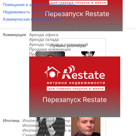
Помещения в аренду во Владивостоке
Недвижимость во Владивостоке
Коммерческая во Владивостоке
Коммерция
Аренда офиса
Аренда склада
Аренда торговых помещений
Лучшие риэлторы
Продажа коммерции
Продажа офиса
Сабирбаев
Воробьев Иван
Артур
Ипотека
Ипотечный калькулятор
Ипотека на новостройки
Ипотека на вторичное жилье
Семейная ипотека