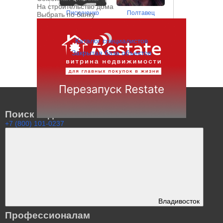
На строительство дома
Пискуненко
Полтавец
Выбрать по банку
Владимир
Владимир
Каталог специалистов
Закрытая база объектов
Поиск недвижимости
+7 (800) 101-0237
Квартиры Владивосток
База объектов
Продажа недвижимости
Аренда недвижимости
По районам
Поиск по карте
Владивосток
Профессионалам