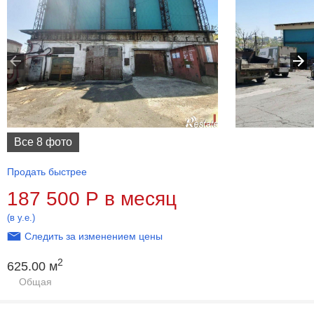
Все 8 фото
Продать быстрее
187 500
Р
в месяц
(в у.е.)
Следить за изменением цены
2
625.00 м
Общая