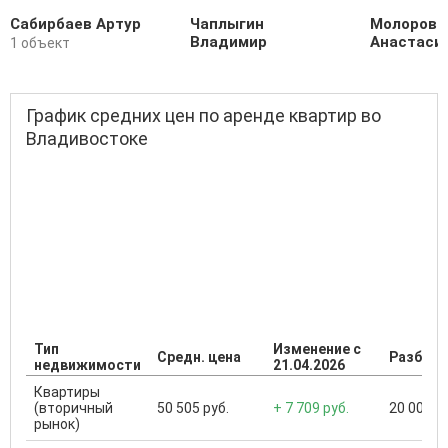
Сабирбаев Артур
Чаплыгин
Молорова
Владимир
Анастаси
1 объект
График средних цен по аренде квартир во
Владивостоке
Тип
Изменение с
Средн. цена
Разброс
недвижимости
21.04.2026
Квартиры
(вторичный
50 505 руб.
+ 7 709 руб.
20 000 ..
рынок)