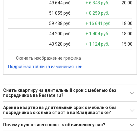
49 644 руб.
+ 6 848 руб.
20 000 ..
51 055 руб.
+ 8 259 руб.
59 438 руб.
+ 16 641 руб.
18 000 ..
44 200 руб.
+ 1 404 руб.
18 000 ..
43 920 руб.
+ 1 124 руб.
15 000 ..
Скачать изображение графика
Подробная таблица изменения цен
Снять квартиру на длительный срок с мебелью без
посредников на Restate.ru?
Ищите, как Снять квартиру на длительный срок с мебелью
Аренда квартир на длительный срок с мебелью без
без посредников?
посредников сколько стоят в во Владивостоке?
57 актуальных и проверенных объявлений
Минимальная цена: 20 000 Р. Максимальная цена: 300 000 Р;
Почему лучше всего искать объявления у нас?
Средняя: 48 836 Р
Воспользуйтесь нашим поиском по новостройкам, для
подбора подходящего вам варианта
Все объявления проверены и проходят строгую
Средняя площадь: 47.7 кв.м.
модерацию