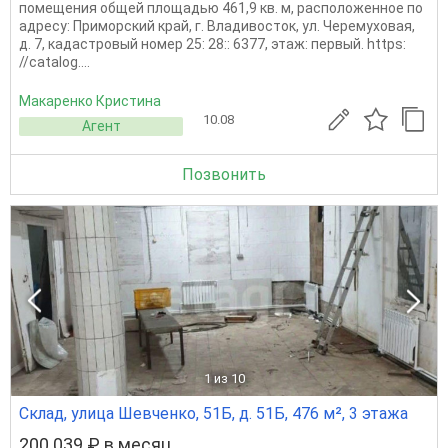
помещения общей площадью 461,9 кв. м, расположенное по
адресу: Приморский край, г. Владивосток, ул. Черемуховая,
д. 7, кадастровый номер 25: 28:: 6377, этаж: первый. https:
//catalog....
Макаренко Кристина
10.08
Агент
Позвонить
1
из 10
Склад, улица Шевченко, 51Б, д. 51Б, 476 м², 3 этажа
200 039 ₽ в месяц