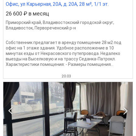
Офис, ул Карьерная, 20А, д. 20А, 28 м², 1/1 эт.
26 600 ₽ в месяц
Приморский край
,
Владивостокский городской округ
,
Владивосток
,
Первореченский р-н
Собственник предлагает в аренду помещение 28 м2 под
офис на 1 этаже здания. Удобное расположение в 10
минутах езды от Некрасовского путепровода. Недалеко
выезды на Выселковую и на трассу Седанка-Патрокл.
Характеристики помещения: - Размеры помещения...
20.03
1
из 7