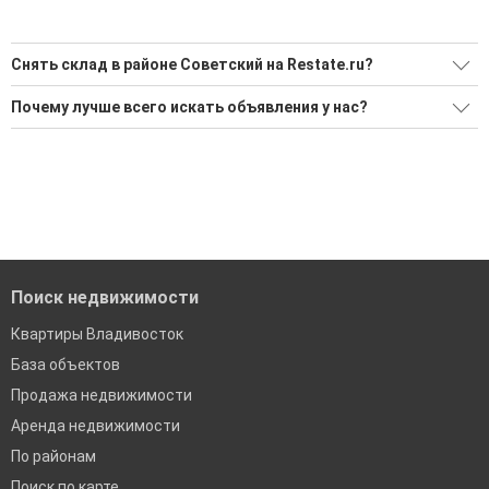
Снять склад в районе Советский на Restate.ru?
Поможем Снять склад в районе Советский?
Почему лучше всего искать объявления у нас?
Воспользуйтесь нашим поиском по новостройкам, для
Все объявления проверены и проходят строгую
подбора подходящего вам варианта
модерацию
'Сохраните результаты поиска и возвращайтесь к нему,
Удобный поиск, есть подписка на новые объявления
когда это будет нужно'
Помогаем с подбором выгодных ипотечных программ в
банках во Владивостоке
Поиск недвижимости
Квартиры Владивосток
База объектов
Продажа недвижимости
Аренда недвижимости
По районам
Поиск по карте