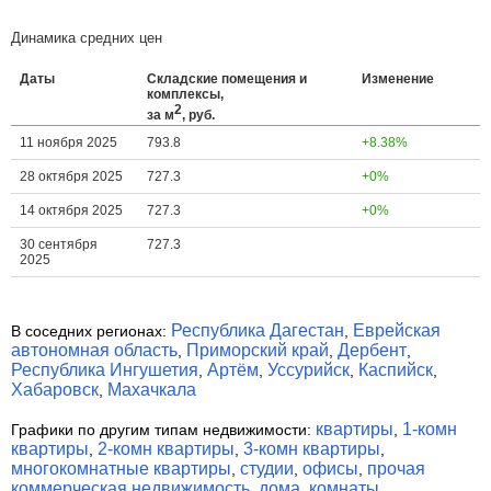
Динамика средних цен
Даты
Складские помещения и
Изменение
комплексы,
2
за м
, руб.
11 ноября 2025
793.8
+8.38%
28 октября 2025
727.3
+0%
14 октября 2025
727.3
+0%
30 сентября
727.3
2025
Республика Дагестан
Еврейская
В соседних регионах:
,
автономная область
Приморский край
Дербент
,
,
,
Республика Ингушетия
Артём
Уссурийск
Каспийск
,
,
,
,
Хабаровск
Махачкала
,
квартиры
1-комн
Графики по другим типам недвижимости:
,
квартиры
2-комн квартиры
3-комн квартиры
,
,
,
многокомнатные квартиры
студии
офисы
прочая
,
,
,
коммерческая недвижимость
дома
комнаты
,
,