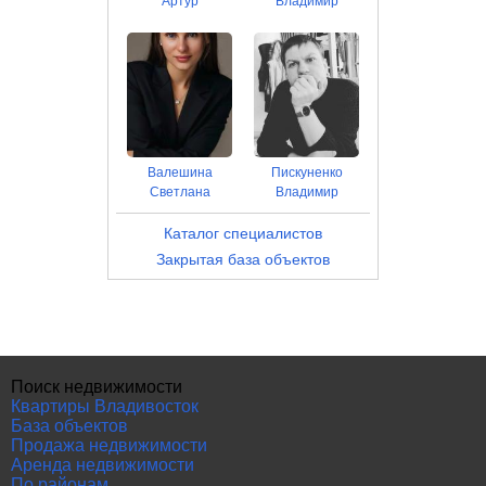
Артур
Владимир
Валешина
Пискуненко
Светлана
Владимир
Каталог специалистов
Закрытая база объектов
Поиск недвижимости
Квартиры Владивосток
База объектов
Продажа недвижимости
Аренда недвижимости
По районам