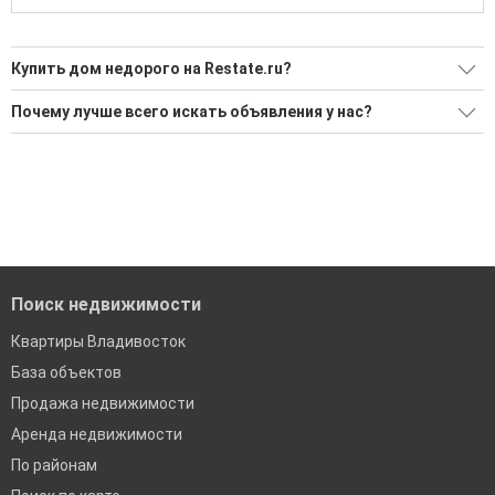
Купить дом недорого на Restate.ru?
Ищите, как Купить дом недорого?
Почему лучше всего искать объявления у нас?
Воспользуйтесь нашим поиском по новостройкам, для
Все объявления проверены и проходят строгую
подбора подходящего вам варианта
модерацию
'Сохраните результаты поиска и возвращайтесь к нему,
Удобный поиск, есть подписка на новые объявления
когда это будет нужно'
Помогаем с подбором выгодных ипотечных программ в
банках во Владивостоке
Поиск недвижимости
Квартиры Владивосток
База объектов
Продажа недвижимости
Аренда недвижимости
По районам