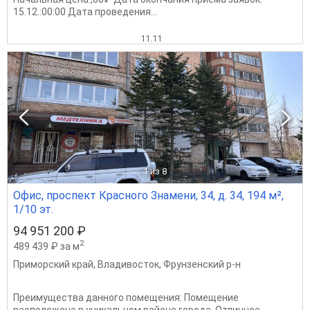
15.12.:00:00 Дата проведения...
11.11
1
из 8
Офис, проспект Красного Знамени, 34, д. 34, 194 м²,
1/10 эт.
94 951 200 ₽
2
489 439 ₽ за м
Приморский край
,
Владивосток
,
Фрунзенский р-н
Преимущества данного помещения: Помещение