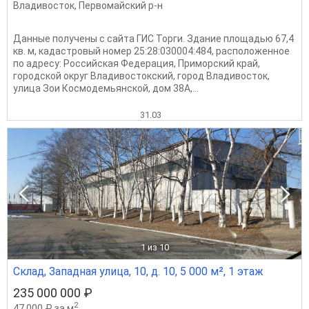
Владивосток
,
Первомайский р-н
Данные получены с сайта ГИС Торги. Здание площадью 67,4
кв. м, кадастровый номер 25:28:030004:484, расположенное
по адресу: Российская Федерация, Приморский край,
городской округ Владивостокский, город Владивосток,
улица Зои Космодемьянской, дом 38А,...
31.03
1
из 10
Склад, Западная улица, 10, д. 10, 5 000 м², 1 этаж
235 000 000 ₽
2
47 000 ₽ за м