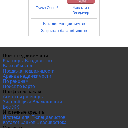
Ткачук Сергей
Чаплыгин
Владимир
Каталог специалистов
Закрытая база объектов
Поиск недвижимости
Квартиры Владивосток
База объектов
Продажа недвижимости
Аренда недвижимости
По районам
Поиск по карте
Профессионалам
Агенты и риэлторы
Застройщики Владивостока
Все ЖК
Ипотечные кредиты
Ипотека для IT-специалистов
Каталог банков Владивостока
Сервисы