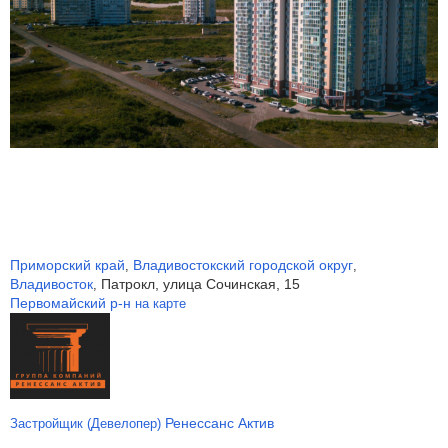
Приморский край
Владивостокский городской округ
,
,
Владивосток
Патрокл, улица Сочинская, 15
,
Первомайский р-н
на карте
Ренессанс Актив
Застройщик (Девелопер)