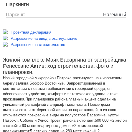
Паркинги
Паркинг:
Наземный
Проектная декларация
Разрешение на ввод в эксплуатацию
Разрешение на строительство
Жилой комплекс Маяк Басаргина от застройщика
Ренессанс Актив: ход строительства, фото и
планировки.
Новый городской микрорайон Патрокл раскинулся на живописном
берегу залива Босфор Восточный. Запроектированный в
соответствии с новыми требованиями к городской среде, он
обеспечивает удобство, комфорт и эстетическое удовольствие
проживания.При планировке района главный акцент сделан на
уникальный рельефный ландшафт местности. Новые дома
выстраиваются от береговой линии по нарастающей, а из окон
открываются прекрасные виды на полуостров Басаргина, бухты
Патрокл, Соболь и Улисс.Проект района включает:500 000 м2 жилой
застройки;60 многоквартирных домов;м2 коммерческой
недвижимости;5 детских садов на 280 мест каждый;2