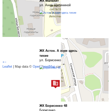
ЖК Малахит
ул. Анны Щетининой
ЖК Астон. А зори здесь
тихие
ул. Борисенко
+
−
Leaflet
| Map data ©
OpenStreetMap
contributors,
CC-BY-SA
ЖК Борисенко 48
Борисенко