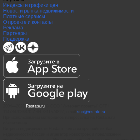
Индексы и графики цен
Новости рынка недвижимости
Платные сервисы
О проекте и контакты
Реклама
Партнеры
Поддержка
2004—2026
Restate.ru
® ООО "Интернет проекты" ОГРН
1147847086870 ИНН 7811574827, email
sup@restate.ru
При использовании материалов гиперссылка на Restate.ru
обязательна.
Витрина недвижимости Restate - одна из крупнейших баз
недвижимости России и агрегатор новостроек и предложений
застройщиков и агентств. Использование сайта означает согласие с