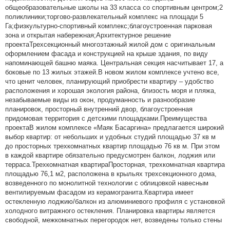
общеобразовательные школы на 33 класса со спортивным центром;2
поликлиники;торгово-развлекательный комплекс на площади 5
Га;физкультурно-спортивный комплекс;благоустроенная парковая
зона и открытая набережная;Архитектурное решение
проектаТрехсекционный многоэтажный жилой дом с оригинальным
оформлением фасада и конструкцией на крыше здания, по виду
напоминающей башню маяка. Центральная секция насчитывает 17, а
боковые по 13 жилых этажей.В новом жилом комплексе учтено все,
что ценит человек, планирующий приобрести квартиру – удобство
расположения и хорошая экология района, близость моря и пляжа,
незабываемые виды из окон, продуманность и разнообразие
планировок, просторный внутренний двор, благоустроенная
придомовая территория с детскими площадками.Преимущества
проектаВ жилом комплексе «Маяк Басаргина» предлагается широкий
выбор квартир: от небольших и удобных студий площадью 37 кв м
до просторных трехкомнатных квартир площадью 76 кв м. При этом
в каждой квартире обязательно предусмотрен балкон, лоджия или
терраса.Трехкомнатная квартираПросторная, трехкомнатная квартира
площадью 76,1 м2, расположена в крыльях трехсекционного дома,
возведенного по монолитной технологии с облицовкой навесным
вентилируемым фасадом из керамогранита.Квартира имеет
остекленную лоджию/балкон из алюминиевого профиля с установкой
холодного витражного остекления. Планировка квартиры является
свободной, межкомнатных перегородок нет, возведены только стены