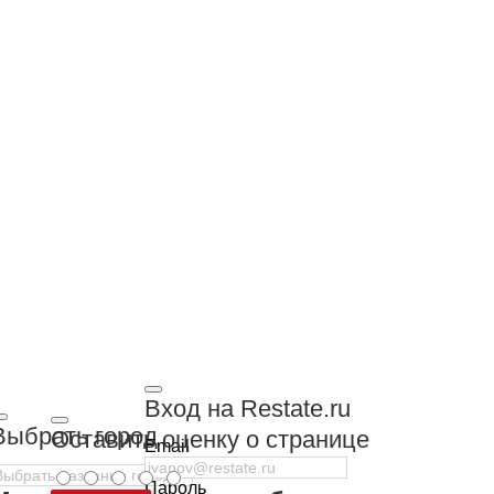
Вход на Restate.ru
Выбрать город
Оставить оценку о странице
Email
Пароль