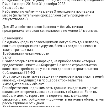
Рождение второго и (или) последующего ребенка, гражданина 
РФ, с 1 января 2018 по 31 декабря 2022.

Стаж работы

Работники по найму — не менее 3 месяцев на последнем 
месте (испытательный срок должен быть пройден или 
отсутствовать).

Для ИП и собственников бизнеса — безубыточная 
предпринимательская деятельность не менее 24 месяцев.

Созаёмщики

По одному кредиту созаемщиками могут быть до 4 человек, 
включая гражданских супругов, близких родственников, а 
также третьих лиц.

Требования к недвижимости

Залог

В залог оформляется квартира, на приобретение которой 
предоставлен ипотечный кредит. На этапе строительства — 
залог прав требования участника долевого строительства.

Соблюдение 214-ФЗ

Этот закон гарантирует защиту интересов и прав покупателей 
квартир, находящихся в процессе строительства.

Аккредитованный объект

Приобретаемая недвижимость должна находиться в доме, 
входящем в перечень аккредитованных объектов. Если вы 
выбрали дом, которого нет в перечне, наш менеджер 
свяжется с застройщиком — документы на  новые объекты мы 
рассматриваем от 2 дней.
