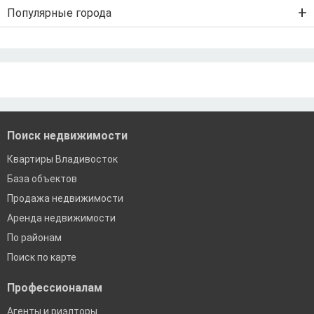
Льготная ипотека с господдержкой
Популярные города
IT-ипотека
Дальневосточная ипотека
Ипотека без первого взноса
Санкт-Петербург
Ипотека самозанятым
Рефинансирование ипотеки
Ипотека без подтверждения дохода
Москва
По двум документам
Краснодар
Сочи
Екатеринбург
Поиск недвижимости
Квартиры Владивосток
База объектов
Продажа недвижимости
Аренда недвижимости
По районам
Поиск по карте
Профессионалам
Агенты и риэлторы