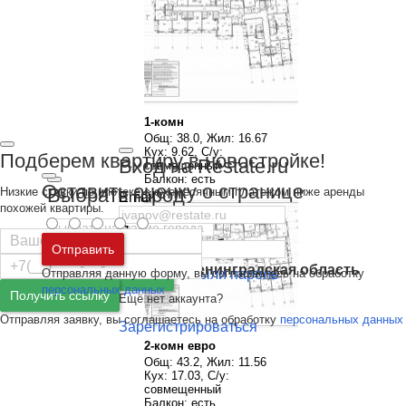
1-комн
Общ: 38.0, Жил: 16.67
Кух: 9.62, С/у:
Подберем квартиру в новостройке!
Вход на Restate.ru
совмещенный
Балкон: есть
Оставить оценку о странице
Выбрать город
Низкие ставки по ипотеке с ежемесячным платежом ниже аренды
Email
похожей квартиры.
Пароль
Москва
и
Московская область
Отправить
Санкт-Петербург
и
Ленинградская область
Отправляя данную форму, вы соглашаетесь на обработку
Забыли пароль
Войти
персональных данных
Получить ссылку
Ещё нет аккаунта?
Отправляя заявку, вы соглашаетесь на обработку
персональных данных
Зарегистрироваться
2-комн евро
Общ: 43.2, Жил: 11.56
Кух: 17.03, С/у:
совмещенный
Балкон: есть