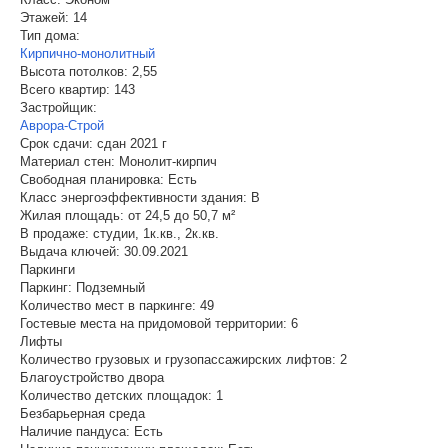
Этажей:
14
Тип дома:
Кирпично-монолитный
Высота потолков:
2,55
Всего квартир:
143
Застройщик:
Аврора-Строй
Срок сдачи:
сдан 2021 г
Материал стен:
Монолит-кирпич
Свободная планировка:
Есть
Класс энергоэффективности здания:
B
Жилая площадь:
от 24,5 до 50,7 м²
В продаже:
студии, 1к.кв., 2к.кв.
Выдача ключей:
30.09.2021
Паркинги
Паркинг:
Подземный
Количество мест в паркинге:
49
Гостевые места на придомовой территории:
6
Лифты
Количество грузовых и грузопассажирских лифтов:
2
Благоустройство двора
Количество детских площадок:
1
Безбарьерная среда
Наличие пандуса:
Есть