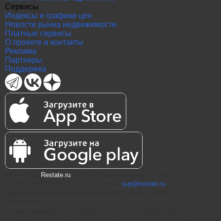
Сервисы
Индексы и графики цен
Новости рынка недвижимости
Платные сервисы
О проекте и контакты
Реклама
Партнеры
Поддержка
2004—2026
Restate.ru
® ООО "Интернет проекты" ОГРН
1147847086870 ИНН 7811574827, email
sup@restate.ru
При использовании материалов гиперссылка на Restate.ru
обязательна.
Витрина недвижимости Restate - одна из крупнейших баз
недвижимости России и агрегатор новостроек и предложений