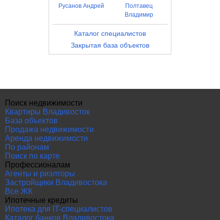
Русанов Андрей
Полтавец
Владимир
Каталог специалистов
Закрытая база объектов
Поиск недвижимости
Квартиры Владивосток
База объектов
Продажа недвижимости
Аренда недвижимости
По районам
Поиск по карте
Профессионалам
Агенты и риэлторы
Застройщики Владивостока
Все ЖК
Ипотечные кредиты
Ипотека для IT-специалистов
Каталог банков Владивостока