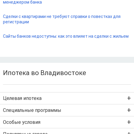
менеджером банка
Сделки с квартирами не требуют справки о повестках для
регистрации
Сайты банков недоступны: как это влияет на сделки с жильем
Ипотека во Владивостоке
Целевая ипотека
Ипотека на новостройку
Специальные программы
Ипотека на вторичку
Семейная ипотека
Особые условия
Ипотека на строительство дома
Военная ипотека
Льготная ипотека с господдержкой