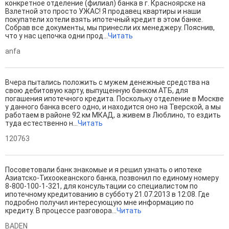
конкретное отделение (филиал) банка в г. Красноярске на
Взлетной это просто УЖАС! Я продавец квартиры и наши
покупатели хотели взять ипотечный кредит в этом банке.
Собрав все документы, мы принесли их менеджеру. Пояснив,
что у нас цепочка одни прод...
Читать
anfa
Вчера пытались положить с мужем денежные средства на
свою дебитовую карту, выпущенную банком АТБ, для
погашения ипотечного кредита. Поскольку отделение в Москве
у данного банка всего одно, и находится оно на Тверской, а мы
работаем в районе 92 км МКАД, а живем в Люблино, то ездить
туда естественно н...
Читать
120763
Посоветовали банк знакомые и я решил узнать о ипотеке
Азиатско-Тихоокеанского банка, позвонил по единому номеру
8-800-100-1-321, для консультации со специалистом по
ипотечному кредитованию в субботу 21.07.2013 в 12:08. Где
подробно получил интересующую мне информацию по
кредиту. В процессе разговора...
Читать
BADEN